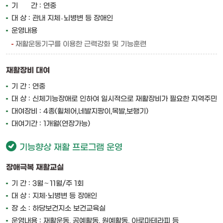
기 간 : 연중
대 상 : 관내 지체․뇌병변 등 장애인
운영내용
재활운동기구를 이용한 근력강화 및 기능훈련
재활장비 대여
기 간 : 연중
대 상 : 신체기능장애로 인하여 일시적으로 재활장비가 필요한 지역주민
대여장비 : 4종(휠체어,네발지팡이,목발,보행기)
대여기간 : 1개월(연장가능)
기능향상 재활 프로그램 운영
장애극복 재활교실
기 간 : 3월∼11월/주 1회
대 상 : 지체·뇌병변 등 장애인
장 소 : 하당보건지소 보건교육실
운영내용 : 재활운동, 공예활동, 원예활동, 아로마테라피 등