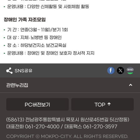
운영내용 : 다양한 신체활동 및 사회체험 활동
장애인 가족 자조모임
기 간 : 연중(3월∼11월)/분기 1회
대 상 : 지체․뇌병변 등 장애인
장 소 : 하당보건지소 보건교육실
운영내용 : 장애인 및 장애인 보호자 정서적 지지
SNS공유
관련누리집
PC버전보기
TOP
(58613) 전남광주통합특별시 목포시 원산로45번길 5(산정동)
대표전화 061-270-4000 / 대표팩스 061-270-3597
COPYRIGHT ⓒ MOKPO-CITY. ALL RIGHTS RESERVED.