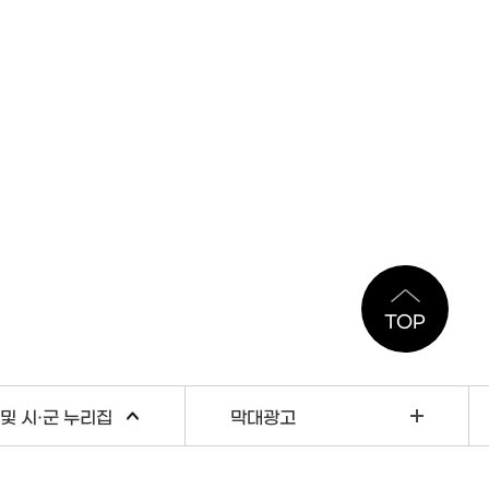
TOP
및 시·군 누리집
막대광고