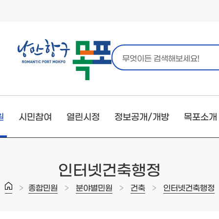
원
시민참여
열린시정
정보공개/개방
목포소개
인터넷건축행정
>
>
>
>
종합민원
분야별민원
건축
인터넷건축행정