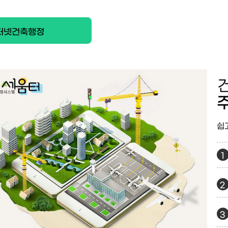
터넷건축행정
쉽