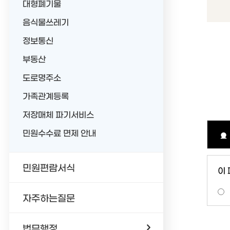
대형폐기물
음식물쓰레기
정보통신
부동산
도로명주소
가족관계등록
저장매체 파기서비스
민원수수료 면제 안내
민원편람서식
이
자주하는질문
법무행정