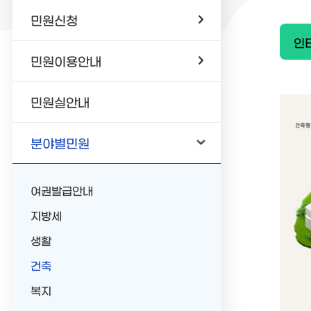
민원신청
인
민원이용안내
민원실안내
분야별민원
여권발급안내
지방세
생활
건축
복지