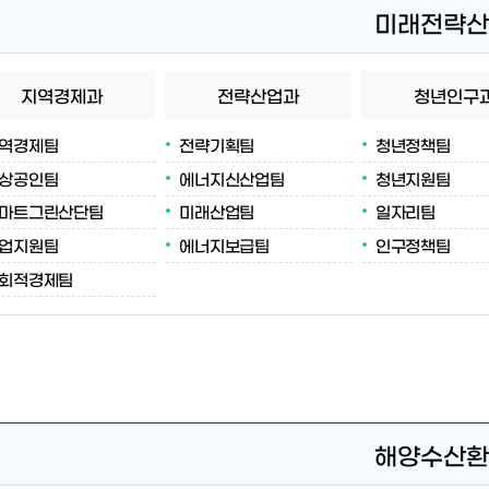
미래전략산
지역경제과
전략산업과
청년인구
역경제팀
전략기획팀
청년정책팀
상공인팀
에너지신산업팀
청년지원팀
마트그린산단팀
미래산업팀
일자리팀
업지원팀
에너지보급팀
인구정책팀
회적경제팀
해양수산환