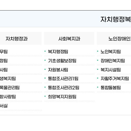
자치행정복
자치행정과
사회복지과
노인장애인
무팀
복지행정팀
노인복지팀
정팀
기초생활보장팀
장애인복지팀
사팀
자원봉사팀
복지시설팀
생복지팀
통합조사관리1팀
자활주거복지팀
록물관리팀
통합조사관리2팀
통합돌봄팀
향사랑팀
희망복지지원팀
서실