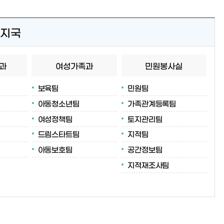
지국
과
여성가족과
민원봉사실
보육팀
민원팀
아동청소년팀
가족관계등록팀
여성정책팀
토지관리팀
드림스타트팀
지적팀
아동보호팀
공간정보팀
지적재조사팀