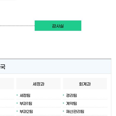
감사실
국
세정과
회계과
세정팀
경리팀
부과1팀
계약팀
부과2팀
재산관리팀