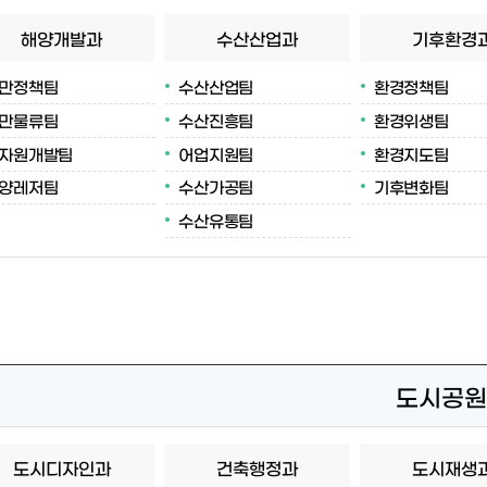
해양개발과
수산산업과
기후환경
만정책팀
수산산업팀
환경정책팀
만물류팀
수산진흥팀
환경위생팀
자원개발팀
어업지원팀
환경지도팀
양레저팀
수산가공팀
기후변화팀
수산유통팀
도시공원
도시디자인과
건축행정과
도시재생