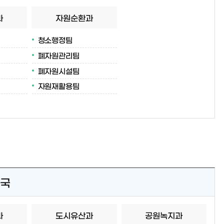
과
자원순환과
청소행정팀
폐자원관리팀
폐자원시설팀
자원재활용팀
국
과
도시유산과
공원녹지과