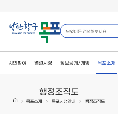
원
시민참여
열린시정
정보공개/개방
목포소개
행정조직도
>
>
>
목포소개
목포시청안내
행정조직도