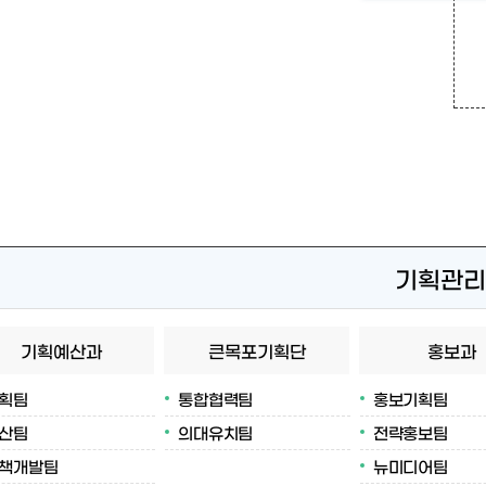
기획관리
기획예산과
큰목포기획단
홍보과
획팀
통합협력팀
홍보기획팀
산팀
의대유치팀
전략홍보팀
책개발팀
뉴미디어팀