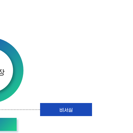
장
비서실