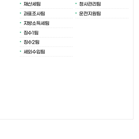
재산세팀
청사관리팀
과표조사팀
운전지원팀
지방소득세팀
징수1팀
징수2팀
세외수입팀