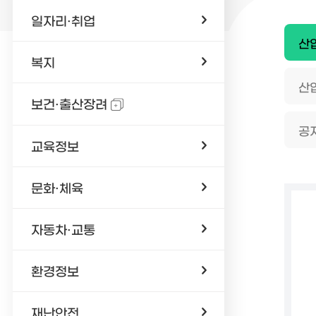
일자리·취업
산
복지
산
보건·출산장려
공
교육정보
문화·체육
자동차·교통
환경정보
재난안전