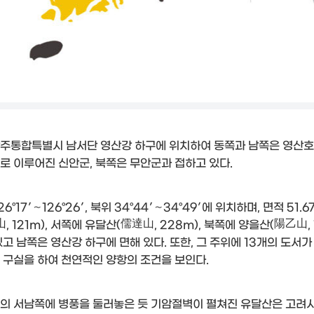
주통합특별시 남서단 영산강 하구에 위치하여 동쪽과 남쪽은 영산호 
로 이루어진 신안군, 북쪽은 무안군과 접하고 있다.
26°17′∼126°26′, 북위 34°44′∼34°49′에 위치하며, 면적
, 121m), 서쪽에 유달산(儒達山, 228m), 북쪽에 양을산(陽乙山,
있고 남쪽은 영산강 하구에 면해 있다. 또한, 그 주위에 13개의 도
 구실을 하여 천연적인 양항의 조건을 보인다.
의 서남쪽에 병풍을 둘러놓은 듯 기암절벽이 펼쳐진 유달산은 고려시대