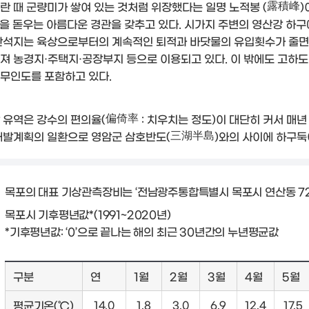
란 때 군량미가 쌓여 있는 것처럼 위장했다는 일명 노적봉 (露積峰)이
)을 돋우는 아름다운 경관을 갖추고 있다. 시가지 주변의 영산강 하
간석지는 육상으로부터의 계속적인 퇴적과 바닷물의 유입횟수가 줄면
져 농경지·주택지·공장부지 등으로 이용되고 있다. 이 밖에도 고하도 (
 무인도를 포함하고 있다.
 유역은 강수의 편의율(偏倚率 : 치우치는 정도)이 대단히 커서 매년
개발계획의 일환으로 영암군 삼호반도(三湖半島)와의 사이에 하구둑
목포의 대표 기상관측장비는 ‘전남광주통합특별시 목포시 연산동 72
목포시 기후평년값*(1991~2020년)
*기후평년값: ‘0’으로 끝나는 해의 최근 30년간의 누년평균값
구분
연
1월
2월
3월
4월
5월
평균기온(℃)
14.0
1.8
3.0
6.9
12.4
17.5