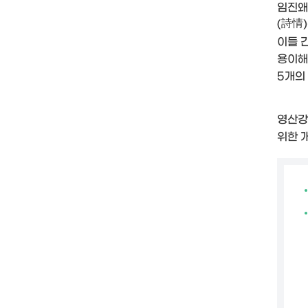
임진왜
(詩情
이들 
용이해
5개의
영산강
위한 