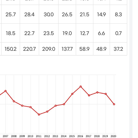
25.7
28.4
30.0
26.5
21.5
14.9
8.3
18.5
22.7
23.5
19.0
12.7
6.6
0.7
150.2
220.7
209.0
137.7
58.9
48.9
37.2