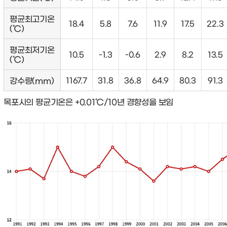
평균최고기온
18.4
5.8
7.6
11.9
17.5
22.3
(℃)
평균최저기온
10.5
-1.3
-0.6
2.9
8.2
13.5
(℃)
강수량(mm)
1167.7
31.8
36.8
64.9
80.3
91.3
목포시의 평균기온은 +0.01℃/10년 경향성을 보임