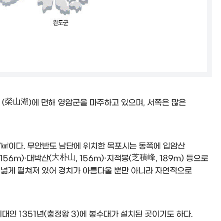
(榮山湖)에 면해 영암군을 마주하고 있으며, 서쪽은 많은
 51.67㎢이다. 무안반도 남단에 위치한 목포시는 동쪽에 입암산
 156m)·대박산(大朴山, 156m)·지적봉(芝積峰, 189m) 등으로
서가 넓게 펼쳐져 있어 경치가 아름다울 뿐만 아니라 자연적으로
인 1351년(충정왕 3)에 봉수대가 설치된 곳이기도 하다.