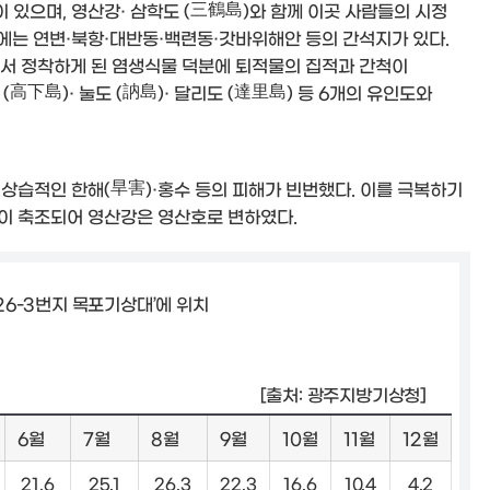
 있으며, 영산강· 삼학도 (三鶴島)와 함께 이곳 사람들의 시정
구에는 연변·북항·대반동·백련동·갓바위해안 등의 간석지가 있다.
서 정착하게 된 염생식물 덕분에 퇴적물의 집적과 간척이
高下島)· 눌도 (訥島)· 달리도 (達里島) 등 6개의 유인도와
 상습적인 한해(旱害)·홍수 등의 피해가 빈번했다. 이를 극복하기
이 축조되어 영산강은 영산호로 변하였다.
6-3번지 목포기상대’에 위치
[출처: 광주지방기상청]
6월
7월
8월
9월
10월
11월
12월
21.6
25.1
26.3
22.3
16.6
10.4
4.2