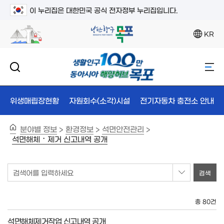
이 누리집은 대한민국 공식 전자정부 누리집입니다.
KR
위생매립장현황
자원회수(소각)시설
전기자동차 충전소 안내
분야별 정보
환경정보
석면안전관리
>
>
>
석면해체・제거 신고내역 공개
검색어를 입력하세요
총 80건
석면해체제거작업 신고내역 공개