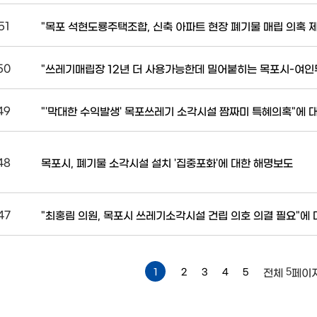
51
50
49
"'막대한 수익발생' 목포쓰레기 소각시설 짬짜미 특혜의혹"에 
48
목포시, 폐기물 소각시설 설치 '집중포화'에 대한 해명보도
47
"최홍림 의원, 목포시 쓰레기소각시설 건립 의호 의결 필요"에 
5
1
2
3
4
5
전체
페이지