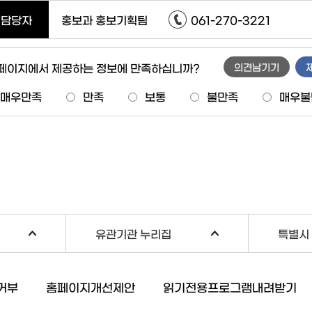
담당자
홍보과 홍보기획팀
061-270-3221
 페이지에서 제공하는 정보에 만족하십니까?
의견남기기
매우만족
만족
보통
불만족
매우불
유관기관 누리집
특별시 
거부
홈페이지개선제안
읽기전용프로그램내려받기