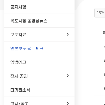
공지사항
15개
목포시정 동영상뉴스
보도자료
언론보도 팩트체크
입법예고
전시·공연
타기관소식
고시/공고